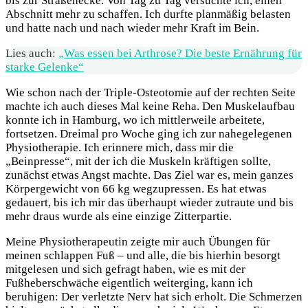
bis zur Straßenecke. Von Tag zu Tag versuchte ich, einen
Abschnitt mehr zu schaffen. Ich durfte planmäßig belasten
und hatte nach und nach wieder mehr Kraft im Bein.
Lies auch:
„Was essen bei Arthrose? Die beste Ernährung für
starke Gelenke“
Wie schon nach der Triple-Osteotomie auf der rechten Seite
machte ich auch dieses Mal keine Reha. Den Muskelaufbau
konnte ich in Hamburg, wo ich mittlerweile arbeitete,
fortsetzen. Dreimal pro Woche ging ich zur nahegelegenen
Physiotherapie. Ich erinnere mich, dass mir die
„Beinpresse“, mit der ich die Muskeln kräftigen sollte,
zunächst etwas Angst machte. Das Ziel war es, mein ganzes
Körpergewicht von 66 kg wegzupressen. Es hat etwas
gedauert, bis ich mir das überhaupt wieder zutraute und bis
mehr draus wurde als eine einzige Zitterpartie.
Meine Physiotherapeutin zeigte mir auch Übungen für
meinen schlappen Fuß – und alle, die bis hierhin besorgt
mitgelesen und sich gefragt haben, wie es mit der
Fußheberschwäche eigentlich weiterging, kann ich
beruhigen: Der verletzte Nerv hat sich erholt. Die Schmerzen