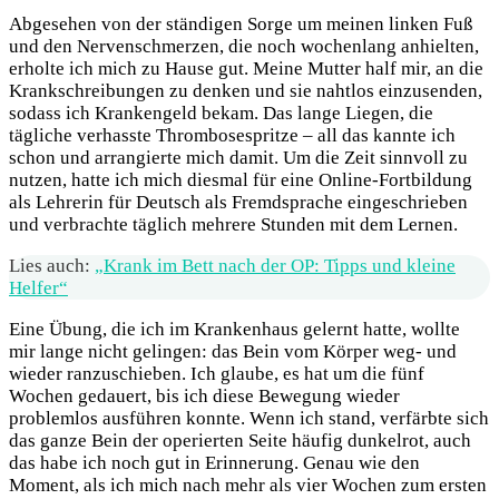
Abgesehen von der ständigen Sorge um meinen linken Fuß
und den Nervenschmerzen, die noch wochenlang anhielten,
erholte ich mich zu Hause gut. Meine Mutter half mir, an die
Krankschreibungen zu denken und sie nahtlos einzusenden,
sodass ich Krankengeld bekam. Das lange Liegen, die
tägliche verhasste Thrombosespritze – all das kannte ich
schon und arrangierte mich damit. Um die Zeit sinnvoll zu
nutzen, hatte ich mich diesmal für eine Online-Fortbildung
als Lehrerin für Deutsch als Fremdsprache eingeschrieben
und verbrachte täglich mehrere Stunden mit dem Lernen.
Lies auch:
„Krank im Bett nach der OP: Tipps und kleine
Helfer“
Eine Übung, die ich im Krankenhaus gelernt hatte, wollte
mir lange nicht gelingen: das Bein vom Körper weg- und
wieder ranzuschieben. Ich glaube, es hat um die fünf
Wochen gedauert, bis ich diese Bewegung wieder
problemlos ausführen konnte. Wenn ich stand, verfärbte sich
das ganze Bein der operierten Seite häufig dunkelrot, auch
das habe ich noch gut in Erinnerung. Genau wie den
Moment, als ich mich nach mehr als vier Wochen zum ersten